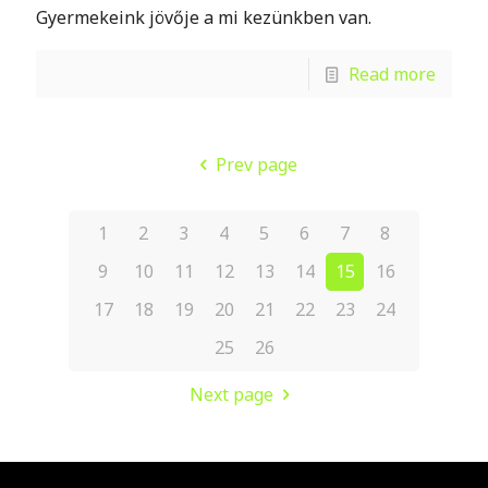
Gyermekeink jövője a mi kezünkben van.
Read more
Prev page
1
2
3
4
5
6
7
8
9
10
11
12
13
14
15
16
17
18
19
20
21
22
23
24
25
26
Next page