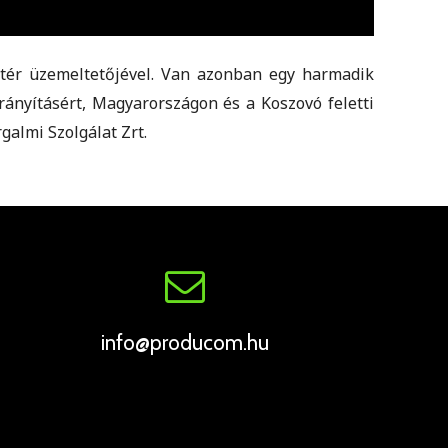
lőtér üzemeltetőjével. Van azonban egy harmadik
rányításért, Magyarországon és a Koszovó feletti
galmi Szolgálat Zrt.
info@producom.hu