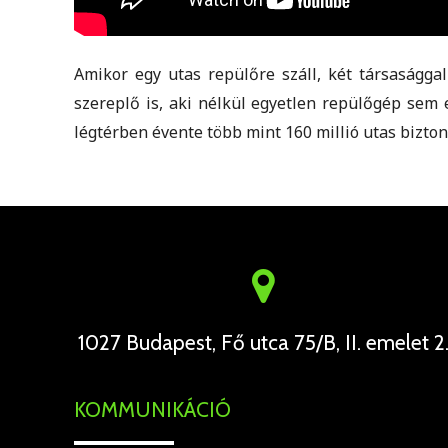
Amikor egy utas repülőre száll, két társaságga
szereplő is, aki nélkül egyetlen repülőgép sem 
légtérben évente több mint 160 millió utas bizton
1027 Budapest, Fő utca 75/B, II. emelet 2
KOMMUNIKÁCIÓ