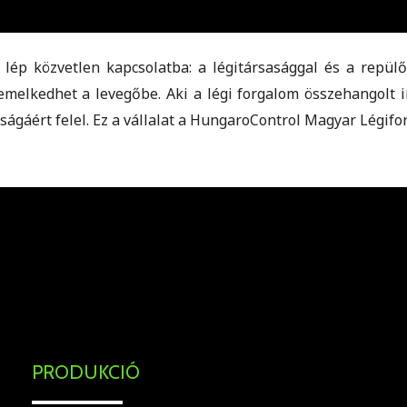
l lép közvetlen kapcsolatba: a légitársasággal és a repü
emelkedhet a levegőbe. Aki a légi forgalom összehangolt i
ságáért felel. Ez a vállalat a HungaroControl Magyar Légifor
.
PRODUKCIÓ