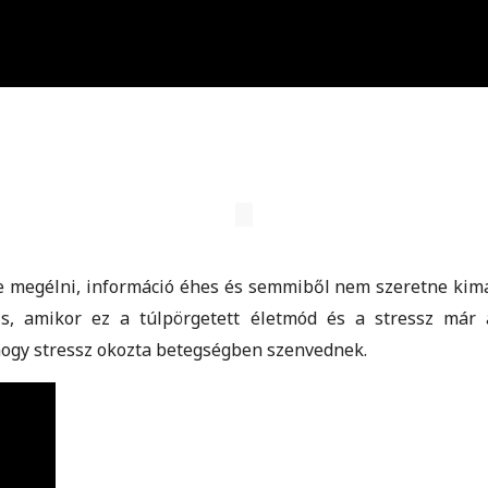
e megélni, információ éhes és semmiből nem szeretne kimar
s, amikor ez a túlpörgetett életmód és a stressz már 
hogy stressz okozta betegségben szenvednek.