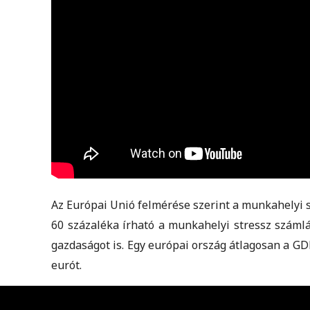
Az Európai Unió felmérése szerint a munkahelyi
60 százaléka írható a munkahelyi stressz száml
gazdaságot is. Egy európai ország átlagosan a GD
eurót.