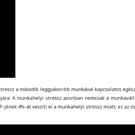
 stressz a második leggyakoribb munkával kapcsolatos egés
ájára. A munkahelyi stressz azonban nemcsak a munkavállal
P-jének 4%-át veszíti el a munkahelyi stressz miatt, ez az 