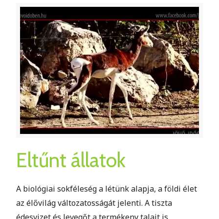
Eltűnt állatok
A biológiai sokféleség a létünk alapja, a földi élet
az élővilág változatosságát jelenti. A tiszta
édesvizet és levegőt a termékeny talajt is