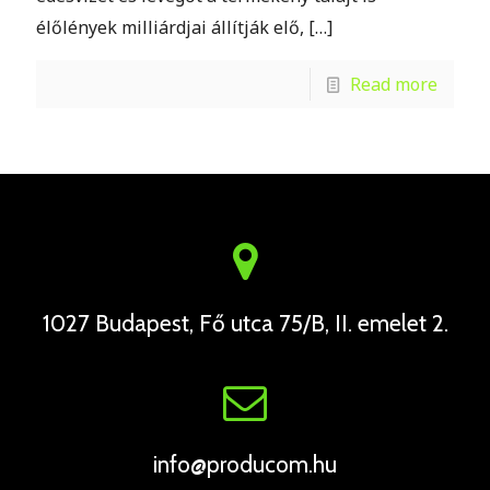
élőlények milliárdjai állítják elő,
[…]
Read more
1027 Budapest, Fő utca 75/B, II. emelet 2.
info@producom.hu