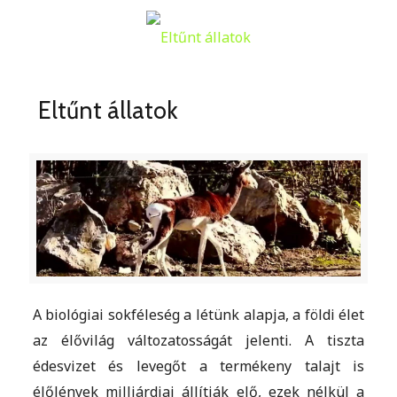
Eltűnt állatok
A biológiai sokféleség a létünk alapja, a földi élet
az élővilág változatosságát jelenti. A tiszta
édesvizet és levegőt a termékeny talajt is
élőlények milliárdjai állítják elő, ezek nélkül a