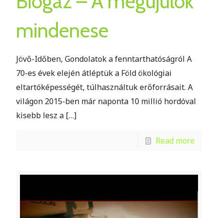
Biogáz – A megújulók
mindenese
Jövő-Időben, Gondolatok a fenntarthatóságról A
70-es évek elején átléptük a Föld ökológiai
eltartóképességét, túlhasználtuk erőforrásait. A
világon 2015-ben már naponta 10 millió hordóval
kisebb lesz a
[…]
Read more