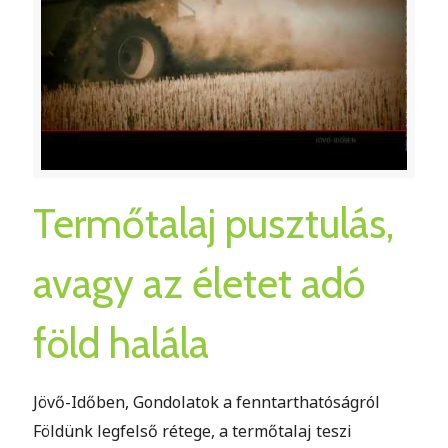
Termőtalaj pusztulás,
avagy az életet adó
föld halála
Jövő-Időben, Gondolatok a fenntarthatóságról
Földünk legfelső rétege, a termőtalaj teszi