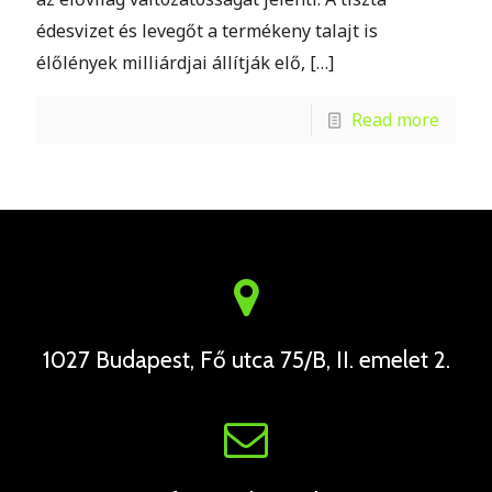
édesvizet és levegőt a termékeny talajt is
élőlények milliárdjai állítják elő,
[…]
Read more
1027 Budapest, Fő utca 75/B, II. emelet 2.