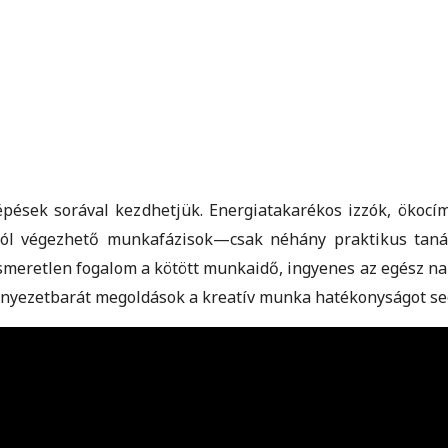
épések sorával kezdhetjük. Energiatakarékos izzók, ökocí
ról végezhető munkafázisok—csak néhány praktikus taná
meretlen fogalom a kötött munkaidő, ingyenes az egész nap 
rnyezetbarát megoldások a kreatív munka hatékonyságot seg