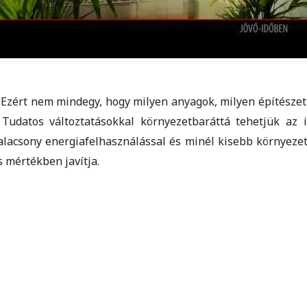
 Ezért nem mindegy, hogy milyen anyagok, milyen építésze
 Tudatos változtatásokkal környezetbaráttá tehetjük az 
alacsony energiafelhasználással és minél kisebb környeze
s mértékben javítja.