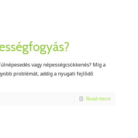
pességfogyás?
 Túlnépesedés vagy népességcsökkenés? Míg a
gyobb problémát, addig a nyugati fejlődő
Read more