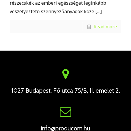
részecskék az emberi egészséget leginkább
veszélyeztető szennyezőanyagok közé
[…]
Read more
1027 Budapest, Fő utca 75/B, II. emelet 2.
info@producom.hu