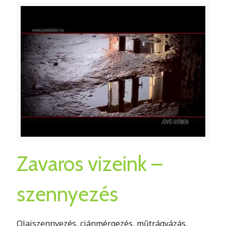
Zavaros vizeink –
szennyezés
Olajszennyezés, ciánmérgezés, műtrágyázás,