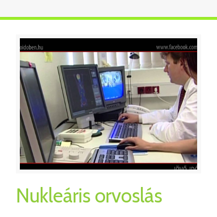
Nukleáris orvoslás