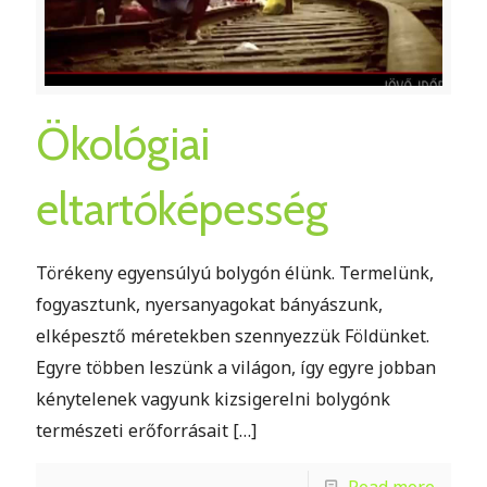
Ökológiai
eltartóképesség
Törékeny egyensúlyú bolygón élünk. Termelünk,
fogyasztunk, nyersanyagokat bányászunk,
elképesztő méretekben szennyezzük Földünket.
Egyre többen leszünk a világon, így egyre jobban
kénytelenek vagyunk kizsigerelni bolygónk
természeti erőforrásait
[…]
Read more