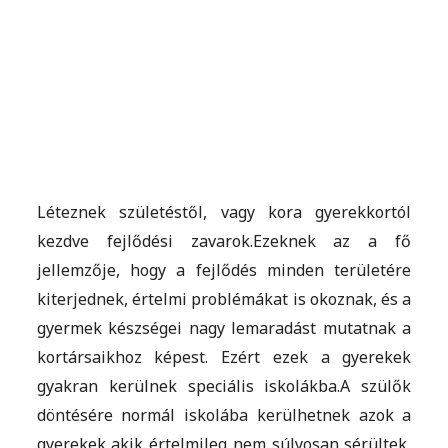
Léteznek születéstől, vagy kora gyerekkortól
kezdve fejlődési zavarok.Ezeknek az a fő
jellemzője, hogy a fejlődés minden területére
kiterjednek, értelmi problémákat is okoznak, és a
gyermek készségei nagy lemaradást mutatnak a
kortársaikhoz képest. Ezért ezek a gyerekek
gyakran kerülnek speciális iskolákba.A szülők
döntésére normál iskolába kerülhetnek azok a
gyerekek akik értelmileg nem súlyosan sérültek,