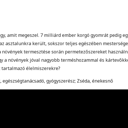
y, amit megeszel. 7 milliárd ember korgó gyomrát pedig eg
z asztalunkra került, sokszor teljes egészében mestersége
a növények termesztése során permetezőszereket használna
gy a növények jóval nagyobb terméshozammal és kártevőkkel
t tartalmazó élelmiszerekre?
it, egészségtanácsadó, gyógyszerész; Zséda, énekesnő