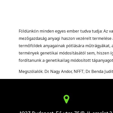
Földünkön minden egyes ember tudva tudja: Az vag
mezőgazdaság anyagi haszon vezérelt termelése a
termőföldek anyagainak pótlására műtrágyákat, 
termények genetikai módosításától sem, hiszen í
fordítanunk a genetikailag módosított tápanyago
Megszólalók: Dr. Nagy Andor, NFFT; Dr. Benda Jud