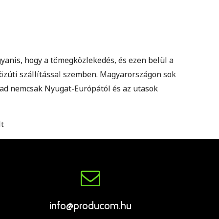
gyanis, hogy a tömegközlekedés, és ezen belül a
közúti szállítással szemben. Magyarországon sok
marad nemcsak Nyugat-Európától és az utasok
lt
info@producom.hu