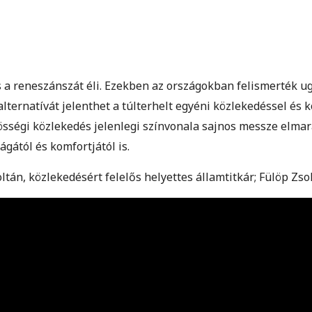
és a reneszánszát éli. Ezekben az országokban felismerték u
lternatívát jelenthet a túlterhelt egyéni közlekedéssel és 
közösségi közlekedés jelenlegi színvonala sajnos messze el
gától és komfortjától is.
án, közlekedésért felelős helyettes államtitkár; Fülöp Zso
.