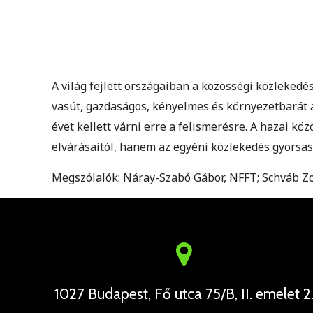
A világ fejlett országaiban a közösségi közleked
vasút, gazdaságos, kényelmes és környezetbarát a
évet kellett várni erre a felismerésre. A hazai 
elvárásaitól, hanem az egyéni közlekedés gyorsasá
Megszólalók: Náray-Szabó Gábor, NFFT; Schváb Zolt
1027 Budapest, Fő utca 75/B, II. emelet 2