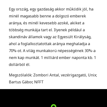
Egy ország, egy gazdaság akkor működik jól, ha
minél magasabb benne a dolgozó emberek
aránya, és minél kevesebb azoké, akiket a
többség munkája tart el. Ilyenek például a
skandináv államok vagy az Egyesült Királyság,
ahol a foglalkoztatottak aránya meghaladja a
70%-ot. A világ munkakorú népességének 30%-a
nem kap munkát. 1 milliárd ember naponta kb. 1
dollárból él.
Megszólalók: Zombori Antal, vezérigazgató, Unix;
Bartus Gábor, NFFT