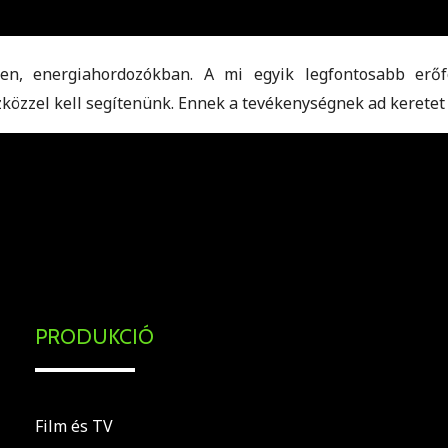
n, energiahordozókban. A mi egyik legfontosabb erőfo
zközzel kell segítenünk. Ennek a tevékenységnek ad keretet
.
PRODUKCIÓ
Film és TV