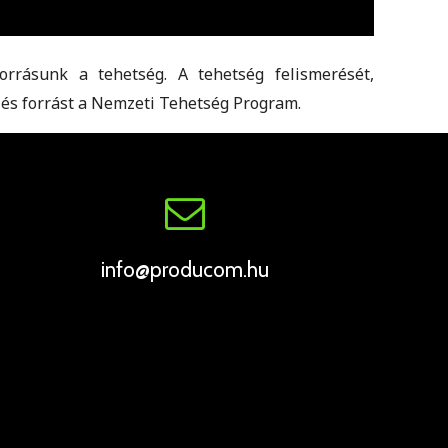
rrásunk a tehetség. A tehetség felismerését,
 és forrást a Nemzeti Tehetség Program.
info@producom.hu