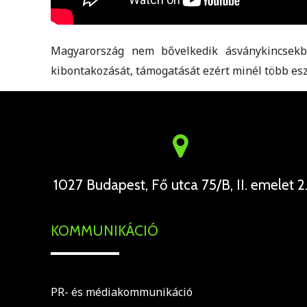
Magyarország nem bővelkedik ásványkincsekbe
kibontakozását, támogatását ezért minél több es
1027 Budapest, Fő utca 75/B, II. emelet 2
KOMMUNIKÁCIÓ
PR- és médiakommunikáció