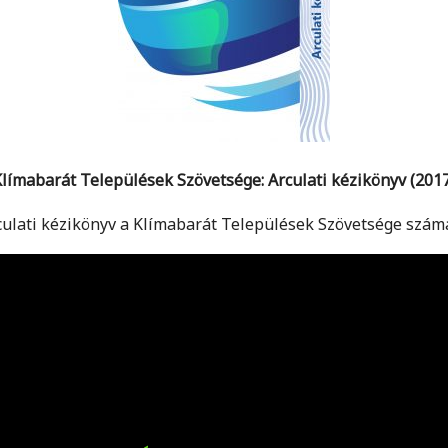
límabarát Települések Szövetsége: Arculati kézikönyv (201
culati kézikönyv a Klímabarát Települések Szövetsége szám
.