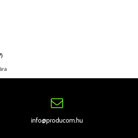
7)
ára
info@producom.hu